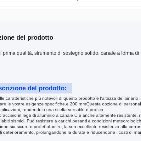
zione del prodotto
i prima qualità, strumento di sostegno solido, canale a forma di 
crizione del prodotto:
le caratteristiche più notevoli di questo prodotto è l'altezza del binario 
are le vostre esigenze specifiche.e 200 mmQuesta opzione di personalizz
pplicazioni, rendendolo una scelta versatile e pratica.
ro acciaio in lega di alluminio a canale C è anche altamente resistente, 
abiti sismici. Può resistere a carichi pesanti e condizioni meteorologich
ione sia sicuro e protettoInoltre, la sua eccellente resistenza alla corro
i deterioramento, prolungandone la durata e riducendone i costi di ma