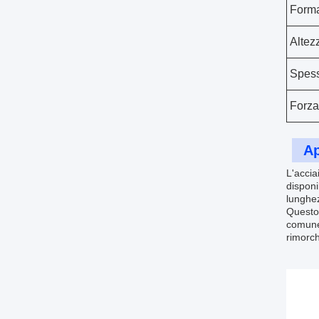
Form
Altezz
Spes
Forza
Ap
L'accia
disponi
lunghe
Questo 
comunem
rimorch