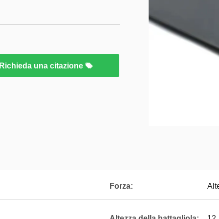
Richieda una citazione
Forza:
Alt
Altezza della battagliola:
12,