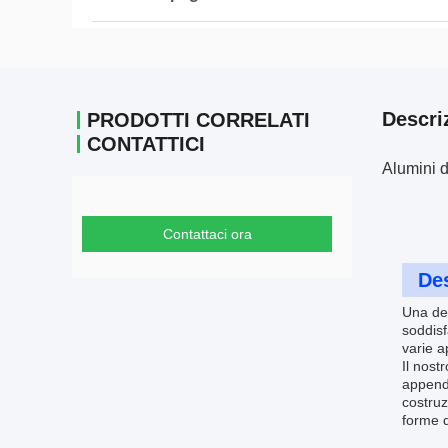
Descri
PRODOTTI CORRELATI
CONTATTICI
Alumini d
Contattaci ora
Des
Una del
soddisf
varie a
Il nost
appendi
costruz
forme d