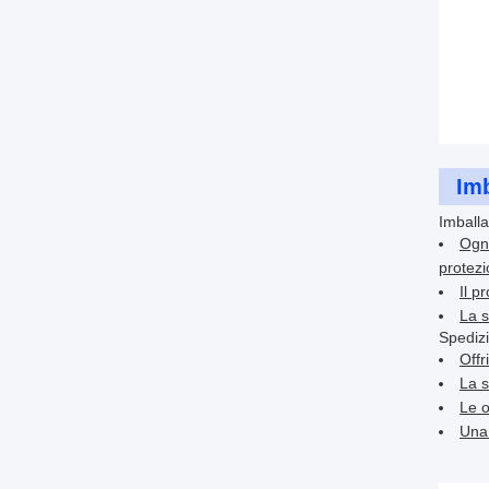
Imb
Imballa
Ogni
protezi
Il p
La s
Spediz
Offr
La s
Le o
Una 