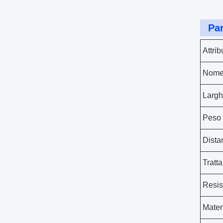
Par
Attrib
Nome 
Larg
Peso
Dista
Tratt
Resis
Mater