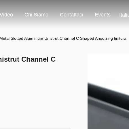
Video
Chi Siamo
Contattaci
Events
Ital
etal Slotted Aluminium Unistrut Channel C Shaped Anodizing finitura
istrut Channel C