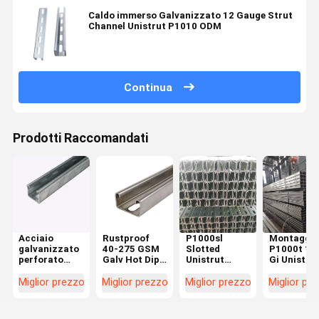
Caldo immerso Galvanizzato 12 Gauge Strut
Channel Unistrut P1010 ODM
Continua
Prodotti Raccomandati
Acciaio
Rustproof
P1000sl
Montaggio
galvanizzato
40-275 GSM
Slotted
P1000t 10
perforato
Galv Hot Dip
Unistrut
Gi Unistru
immerso a
Unistrut
Galvanizzato
immerso a
caldo
Canale 1-5/8"
Canale 10 Ft
caldo 20ft
Miglior prezzo
Miglior prezzo
Miglior prezzo
Miglior pr
Unistrut a
10 Ft
41mm 21mm
forma di U
forma di C
Custom
riutilizzab
158 X 314