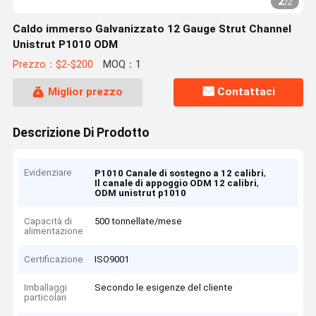
2
/
2
Caldo immerso Galvanizzato 12 Gauge Strut Channel
Unistrut P1010 ODM
Prezzo：$2-$200
MOQ：1
Miglior prezzo
Contattaci
Descrizione Di Prodotto
Evidenziare
,
P1010 Canale di sostegno a 12 calibri
,
Il canale di appoggio ODM 12 calibri
ODM unistrut p1010
Capacità di
500 tonnellate/mese
alimentazione
Certificazione
ISO9001
Imballaggi
Secondo le esigenze del cliente
particolari