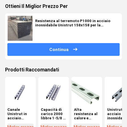
Ottieni Il Miglior Prezzo Per
Resistenza al terremoto P1000 in acciaio
inossidabile Unistrut 158x158 per la
resistenza sismica
Continua
Prodotti Raccomandati
Canale
Capacità di
Alta
Unistrut in
Unistrut in
carico 2000
resistenza al
acciaio
acciaio
libbre 1-5/8 in
calore e
inossidabi
inossidabile
altezza
facile
lucidato c
con altezza
Acciaio
installazione
altezza 1-