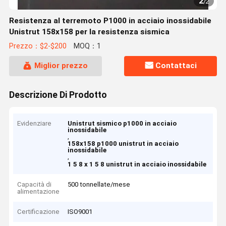
2
/
2
Resistenza al terremoto P1000 in acciaio inossidabile
Unistrut 158x158 per la resistenza sismica
Prezzo：$2-$200
MOQ：1
Miglior prezzo
Contattaci
Descrizione Di Prodotto
Evidenziare
Unistrut sismico p1000 in acciaio
inossidabile
,
158x158 p1000 unistrut in acciaio
inossidabile
,
1 5 8 x 1 5 8 unistrut in acciaio inossidabile
Capacità di
500 tonnellate/mese
alimentazione
Certificazione
ISO9001