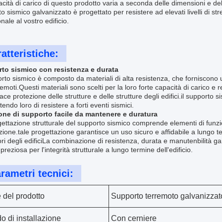
cità di carico di questo prodotto varia a seconda delle dimensioni e de
o sismico galvanizzato è progettato per resistere ad elevati livelli di s
nale al vostro edificio.
atteristiche:
to sismico con resistenza e durata
orto sismico è composto da materiali di alta resistenza, che forniscono u
remoti.Questi materiali sono scelti per la loro forte capacità di carico 
cace protezione delle strutture e delle strutture degli edifici.il supporto s
endo loro di resistere a forti eventi sismici.
one di supporto facile da mantenere e duratura
ettazione strutturale del supporto sismico comprende elementi di funz
ezione.tale progettazione garantisce un uso sicuro e affidabile a lungo ter
ri degli edificiLa combinazione di resistenza, durata e manutenbilità g
 preziosa per l'integrità strutturale a lungo termine dell'edificio.
rametri tecnici:
del prodotto
Supporto terremoto galvanizzat
o di installazione
Con cerniere