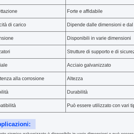
ttazione
Forte e affidabile
ità di carico
Dipende dalle dimensioni e dal
nsione
Disponibili in varie dimensioni
zatori
Strutture di supporto e di sicur
iale
Acciaio galvanizzato
tenza alla corrosione
Altezza
ilità
Durabilità
tibilità
Può essere utilizzato con vari tip
plicazioni:
orto sismico galvanizzato è disponibile in varie dimensioni e può essere