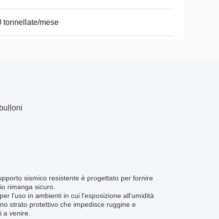
 tonnellate/mese
bulloni
upporto sismico resistente è progettato per fornire
cio rimanga sicuro.
er l'uso in ambienti in cui l'esposizione all'umidità
uno strato protettivo che impedisce ruggine e
i a venire.