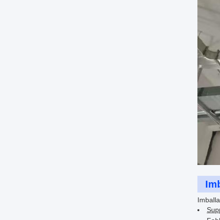
Imb
Imballa
Supp