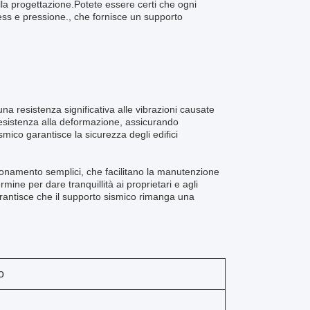
lla progettazione.Potete essere certi che ogni
tress e pressione., che fornisce un supporto
na resistenza significativa alle vibrazioni causate
e resistenza alla deformazione, assicurando
ismico garantisce la sicurezza degli edifici
ionamento semplici, che facilitano la manutenzione
mine per dare tranquillità ai proprietari e agli
arantisce che il supporto sismico rimanga una
o