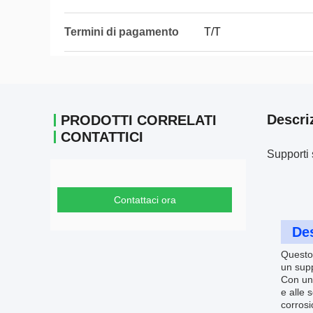
Termini di pagamento
T/T
Descri
PRODOTTI CORRELATI
CONTATTICI
Supporti 
Contattaci ora
Des
Questo 
un supp
Con un 
e alle 
corrosi