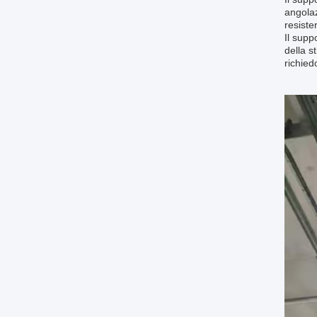
angolaz
resiste
Il supp
della s
richied