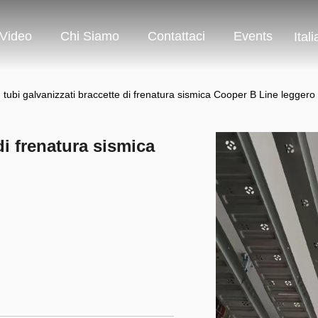
Video
Chi Siamo
Contattaci
Events
Ital
tubi galvanizzati braccette di frenatura sismica Cooper B Line leggero
di frenatura sismica