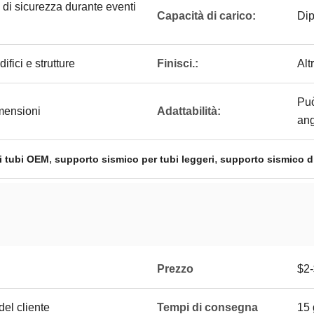
e di sicurezza durante eventi
Capacità di carico:
Dip
fici e strutture
Finisci.:
Alt
Può
imensioni
Adattabilità:
ang
,
,
i tubi OEM
supporto sismico per tubi leggeri
supporto sismico di
Prezzo
$2
el cliente
Tempi di consegna
15 