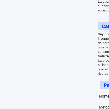
La capa
support
eccezio
Car
Suppor
Il supp
dai ter
un'effi
consent
Soluzi
La prog
e l'isp
operato
risorsa
Pa
Nome 
Metod