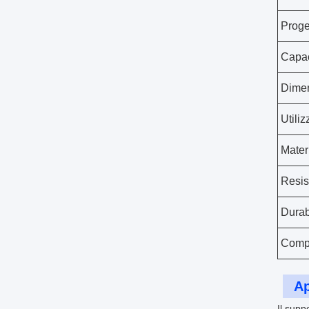
Proge
Capac
Dime
Utiliz
Mater
Resis
Durab
Compa
Ap
Il supp