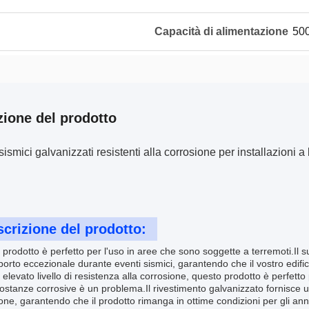
Capacità di alimentazione
500
zione del prodotto
sismici galvanizzati resistenti alla corrosione per installazioni a 
crizione del prodotto:
prodotto è perfetto per l'uso in aree che sono soggette a terremoti.Il s
orto eccezionale durante eventi sismici, garantendo che il vostro edifi
elevato livello di resistenza alla corrosione, questo prodotto è perfetto p
sostanze corrosive è un problema.Il rivestimento galvanizzato fornisce 
one, garantendo che il prodotto rimanga in ottime condizioni per gli ann