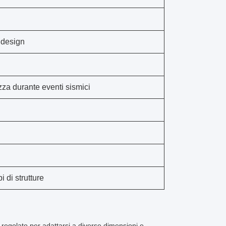
 design
ezza durante eventi sismici
i di strutture
 regolato per adattarsi a diverse dimensioni e