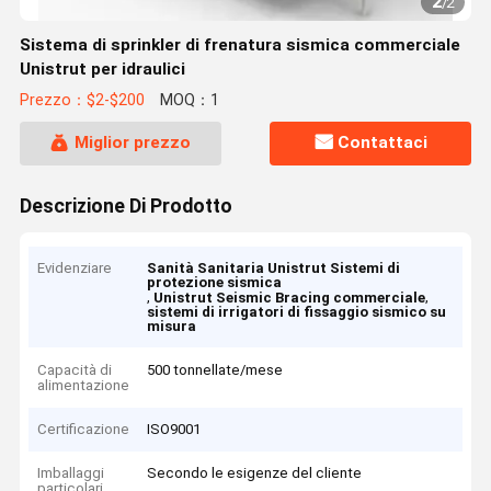
2
/
2
Sistema di sprinkler di frenatura sismica commerciale
Unistrut per idraulici
Prezzo：$2-$200
MOQ：1
Miglior prezzo
Contattaci
Descrizione Di Prodotto
Evidenziare
Sanità Sanitaria Unistrut Sistemi di
protezione sismica
,
,
Unistrut Seismic Bracing commerciale
sistemi di irrigatori di fissaggio sismico su
misura
Capacità di
500 tonnellate/mese
alimentazione
Certificazione
ISO9001
Imballaggi
Secondo le esigenze del cliente
particolari