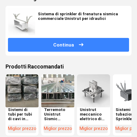
Sistema di sprinkler di frenatura sismica
commerciale Unistrut per idraulici
Continua
Prodotti Raccomandati
Sistemi di
Terremoto
Unistrut
Sistemi di
tubi per tubi
Unistrut
meccanico
tubazioni
di cavi in
Sismic
elettrico di
Sprinkler
acciaio
Bracing C
protezione
antincendi
inossidabile
Canale Scala
sismica per
vie
Miglior prezzo
Miglior prezzo
Miglior prezzo
Miglior pr
di supporto
apparecchi di
Sostenime