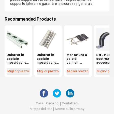
supporto laterale e garantire la sicurezza generale.
Recommended Products
Unistrut in
Unistrut in
Montatura a
Strutture 
acciaio
acciaio
palo di
costruzio
inossidabile
inossidabile
pannelli
accessori
resistente al
resistente al
solari
sismici
fuoco e
fuoco e di
fotovoltaici
rinforzati
Miglior prezzo
Miglior prezzo
Miglior prezzo
Miglior pre
altamente
lunga durata
supporto d
flessibile con
con capacità
montaggio
altezza 1-5/8
di carico di
galvanizz
per sistemi
2000 libbre
sismici di
per
canali a
applicazioni
fessura
sismiche
Casa
Circa noi
Contattaci
Mappa del sito
Norme sulla privacy